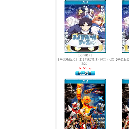
7.
【平裝版藍光】[英] 印第安納瓊
斯：命運輪盤 (2023)[正式版]
BC-78171
【平裝版藍光】[日] 凍結地球 (2026)〈碟
【平裝版藍光
8.
【平裝版藍光】[英] 絕地營救 /
2/2〉
盟約 (2023)[正式版](Atmos 版)
NT$50元
9.
【平裝版藍光】[英] 坎達哈行動 /
坎大哈陷落 (2023) [正式版]