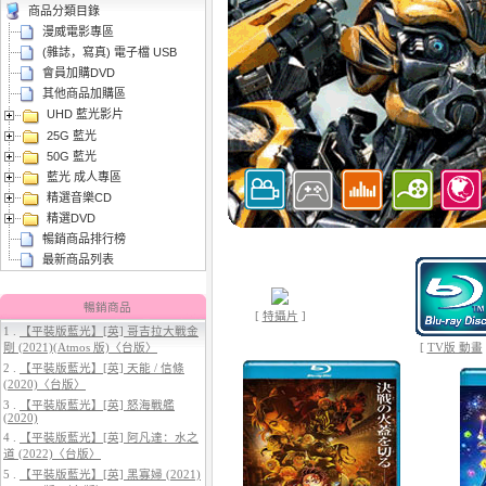
商品分類目錄
漫威電影專區
(雜誌，寫真) 電子檔 USB
會員加購DVD
其他商品加購區
UHD 藍光影片
3.
【平裝版藍光】[英] 曼達洛人與
25G 藍光
古古 (2026)[台版字幕]
50G 藍光
藍光 成人專區
精選音樂CD
精選DVD
暢銷商品排行榜
最新商品列表
暢銷商品
[
特攝片
]
1 .
【平裝版藍光】[英] 哥吉拉大戰金
4.
【平裝版藍光】[英] 穿著PRADA
剛 (2021)(Atmos 版)〈台版〉
[
TV版 動畫
的惡魔 2 (2026)[台版字幕]
2 .
【平裝版藍光】[英] 天能 / 信條
(2020)〈台版〉
3 .
【平裝版藍光】[英] 怒海戰艦
(2020)
4 .
【平裝版藍光】[英] 阿凡達：水之
道 (2022)〈台版〉
5 .
【平裝版藍光】[英] 黑寡婦 (2021)