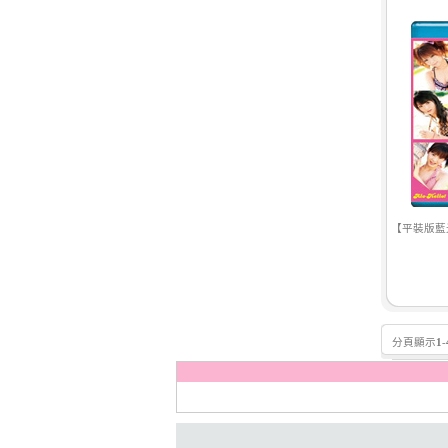
【平裝版藍
分頁顯示
1
-