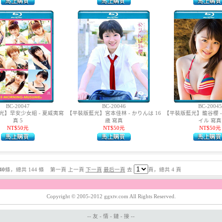
BC-20047
BC-20046
BC-20045
光】早安少女組 - 夏威夷寫
【平裝版藍光】宮本佳林 - かりんは 16
【平裝版藍光】籠谷櫻 -
真 5
歳 寫真
イル 寫真
NT$50元
NT$50元
NT$50元
40
條，總共 144 條 第一頁 上一頁
下一頁
最后一頁
去
頁，總共 4 頁
Copyright © 2005-2012 ggxtv.com All Rights Reserved.
-- 友 - 情 - 鏈 - 接 --