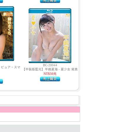
BC-20044
 ピュア・スマ
【平裝版藍光】平嶋夏海 - 夏少女 寫真
NT$50元