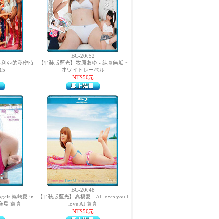
BC-20052
維多利亞的秘密時
【平裝版藍光】牧原あゆ - 純真無垢 ~
15
ホワイトレーベル
NT$50元
BC-20048
els 篠崎愛 in
【平裝版藍光】高橋愛 - AI loves you I
麻島 寫真
love AI 寫真
NT$50元