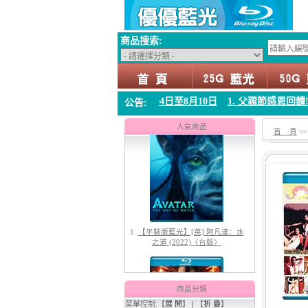
商品搜索:
回饋!!! 優惠時間 8月04日至8月10日
1. 父親節感恩回饋!!! 優惠時間 8
公告:
1.
【平裝版藍光】[英] 阿凡達：水
之道 (2022)〈台版〉
人氣商品
首 頁
>
2.
【平裝版藍光】[英] 阿凡達3：火
與燼 (2025)(Atmos 版)〈台版〉
商品分類
菜單控制:【
展 開
】 | 【
折 疊
】