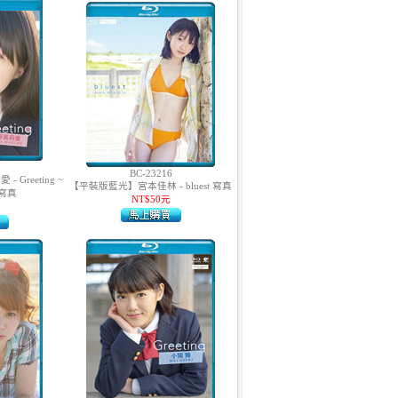
BC-23216
Greeting ~
【平裝版藍光】宮本佳林 - bluest 寫真
寫真
NT$50元