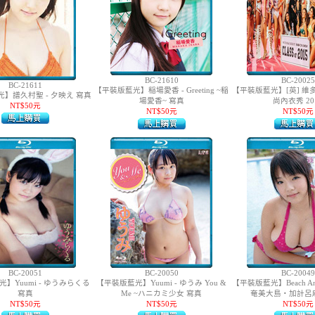
BC-21610
BC-20025
BC-21611
【平裝版藍光】稲場愛香 - Greeting ~稲
【平裝版藍光】[英] 
】譜久村聖 - 夕映え 寫真
場愛香~ 寫真
尚內衣秀 20
NT$50元
NT$50元
NT$50元
BC-20051
BC-20050
BC-20049
】Yuumi - ゆうみらくる
【平裝版藍光】Yuumi - ゆうみ You &
【平裝版藍光】Beach Ang
寫真
Me ~ハニカミ少女 寫真
奄美大島・加計呂
NT$50元
NT$50元
NT$50元