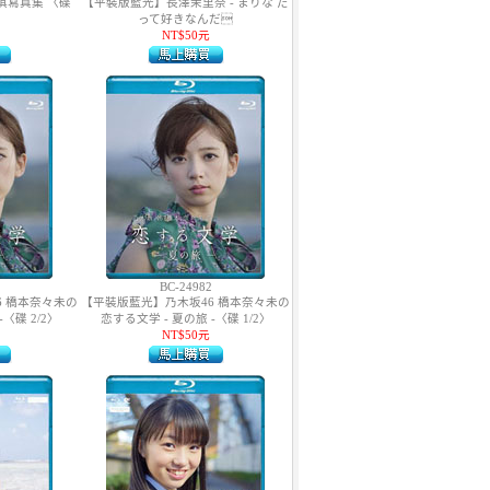
淇寫真集 〈碟
【平裝版藍光】長澤茉里奈 - まりな だ
って好きなんだ
NT$50元
BC-24982
6 橋本奈々未の
【平裝版藍光】乃木坂46 橋本奈々未の
〈碟 2/2〉
恋する文学 - 夏の旅 -〈碟 1/2〉
NT$50元