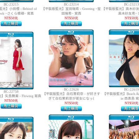
BC-23215
BC-23214
BC-23213
】小田櫻 - Behind of
【平裝版藍光】室田瑞希 - Greeting ~室
【平裝版藍光】高木紗友希 - 
book ~さくら模様~ 寫真
田瑞希~ 寫真
高木紗友希~ 
NT$50元
NT$50元
NT$50元
BC-22626
BC-22619
BC-22758
【平裝版藍光】白石茉莉奈 - が好きす
【平裝版藍光】Beach An
矢島舞美 - Flowing 寫真
ぎて白石茉莉奈が彼女になっ{
in 西表島 
NT$50元
NT$50元
NT$50元