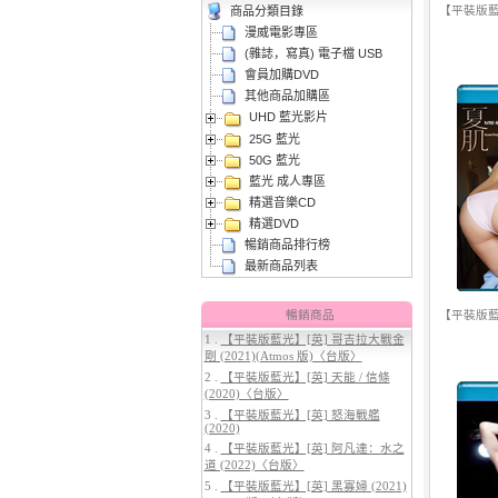
商品分類目錄
【平裝版藍光
漫威電影專區
(雜誌，寫真) 電子檔 USB
會員加購DVD
其他商品加購區
UHD 藍光影片
3.
【平裝版藍光】[英] 曼達洛人與
25G 藍光
古古 (2026)[台版字幕]
50G 藍光
藍光 成人專區
精選音樂CD
精選DVD
暢銷商品排行榜
最新商品列表
暢銷商品
【平裝版藍
1 .
【平裝版藍光】[英] 哥吉拉大戰金
4.
【平裝版藍光】[英] 穿著PRADA
剛 (2021)(Atmos 版)〈台版〉
的惡魔 2 (2026)[台版字幕]
2 .
【平裝版藍光】[英] 天能 / 信條
(2020)〈台版〉
3 .
【平裝版藍光】[英] 怒海戰艦
(2020)
4 .
【平裝版藍光】[英] 阿凡達：水之
道 (2022)〈台版〉
5 .
【平裝版藍光】[英] 黑寡婦 (2021)