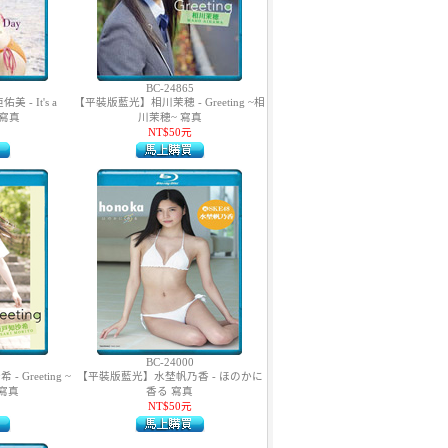
BC-24865
- It's a
【平裝版藍光】相川茉穂 - Greeting ~相
y 寫真
川茉穂~ 寫真
NT$50元
BC-24000
Greeting ~
【平裝版藍光】水埜帆乃香 - ほのかに
寫真
香る 寫真
NT$50元