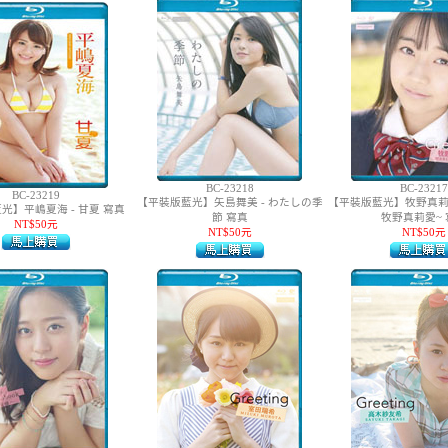
BC-23218
BC-23217
BC-23219
【平裝版藍光】矢島舞美 - わたしの季
【平裝版藍光】牧野真莉愛 - 
光】平嶋夏海 - 甘夏 寫真
節 寫真
牧野真莉愛~ 
NT$50元
NT$50元
NT$50元