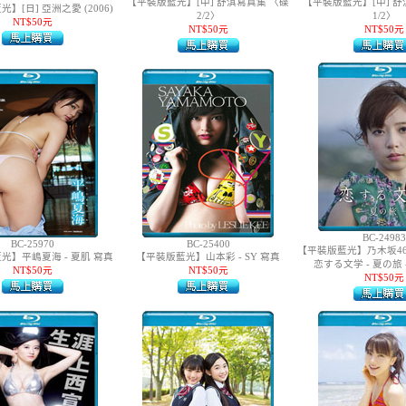
【平裝版藍光】[中] 舒淇寫真集 〈碟
【平裝版藍光】[中] 舒
】[日] 亞洲之愛 (2006)
2/2〉
1/2〉
NT$50元
NT$50元
NT$50元
BC-24983
BC-25970
BC-25400
【平裝版藍光】乃木坂4
光】平嶋夏海 - 夏肌 寫真
【平裝版藍光】山本彩 - SY 寫真
恋する文学 - 夏の旅 -
NT$50元
NT$50元
NT$50元