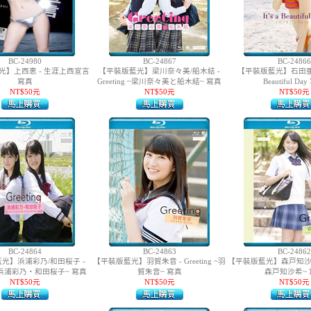
BC-24980
BC-24867
BC-24866
光】上西恵 - 生涯上西宣言
【平裝版藍光】梁川奈々美/船木結 -
【平裝版藍光】石田亜佑美 
寫真
Greeting ~梁川奈々美と船木結~ 寫真
Beautiful Da
NT$50元
NT$50元
NT$50元
BC-24864
BC-24863
BC-24862
光】浜浦彩乃/和田桜子 -
【平裝版藍光】羽賀朱音 - Greeting ~羽
【平裝版藍光】森戸知沙希 - 
ng ~浜浦彩乃・和田桜子~ 寫真
賀朱音~ 寫真
森戸知沙希~ 
NT$50元
NT$50元
NT$50元