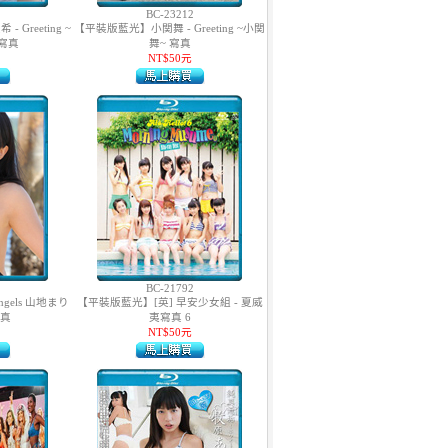
BC-23212
Greeting ~
【平裝版藍光】小関舞 - Greeting ~小関
寫真
舞~ 寫真
NT$50元
BC-21792
gels 山地まり
【平裝版藍光】[英] 早安少女組 - 夏威
寫真
夷寫真 6
NT$50元