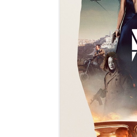
7.
【平裝版藍光】[英] 印第安納瓊
斯：命運輪盤 (2023)[正式版]
8.
【平裝版藍光】[英] 絕地營救 /
盟約 (2023)[正式版](Atmos 版)
9.
【平裝版藍光】[英] 坎達哈行動 /
坎大哈陷落 (2023) [正式版]