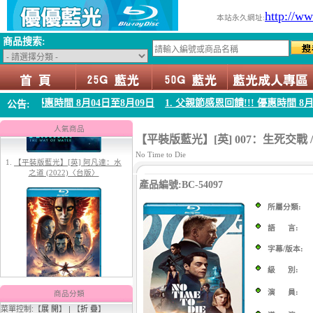
http://w
本站永久網址:
商品搜索:
時間 8月04日至8月09日
1. 父親節感恩回饋!!! 優惠時間 8月04日至8月0
公告:
1.
【平裝版藍光】[英] 阿凡達：水
之道 (2022)〈台版〉
人氣商品
【平裝版藍光】[英] 007：生死交戰 / 00
No Time to Die
產品編號:BC-54097
所屬分類:
語 言:
字幕/版本:
2.
【平裝版藍光】[英] 阿凡達3：火
與燼 (2025)(Atmos 版)〈台版〉
級 別:
演 員:
商品分類
菜單控制:【
展 開
】 | 【
折 疊
】