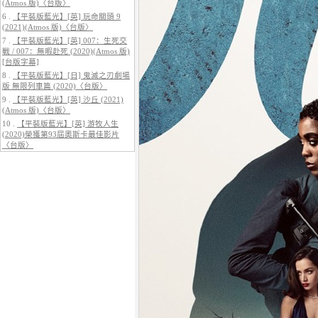
(Atmos 版)〈台版〉
6 .
【平裝版藍光】[英] 玩命關頭 9
(2021)(Atmos 版)〈台版〉
7 .
【平裝版藍光】[英] 007：生死交
5.
【平裝版藍光】[英] 巔峰獵殺
戰 / 007：無暇赴死 (2020)(Atmos 版)
(2026)
[台版字幕]
8 .
【平裝版藍光】[日] 鬼滅之刃劇場
版 無限列車篇 (2020)〈台版〉
9 .
【平裝版藍光】[英] 沙丘 (2021)
(Atmos 版)〈台版〉
10 .
【平裝版藍光】[英] 游牧人生
(2020)榮獲第93屆奧斯卡最佳影片
〈台版〉
6.
【平裝版藍光】[英] 玩命關頭 X /
玩命關頭 10 (2023)[台版字幕]