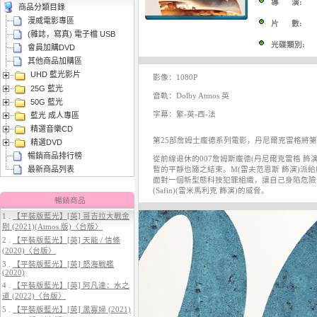
導 演:
商品分類目錄
漫威電影專區
片 數:
(雜誌，寫真) 電子檔 USB
光碟類別:
會員加購DVD
其他商品加購區
UHD 藍光影片
3.
【平裝版藍光】[英] 曼達洛人與
影像：1080P
25G 藍光
古古 (2026)
音軌：Dolby Atmos 英
50G 藍光
字幕：繁-英-西-法
藍光 成人專區
精選音樂CD
第25部詹姆士龐德系列電影，丹尼爾克雷格將
精選DVD
暢銷商品排行榜
從前線退休的007詹姆斯龐德(丹尼爾克雷格 
最新商品列表
暫的平靜也隨之結束。M(雷夫范恩斯 飾演)派
面對一個新型態科技犯罪組織，讓自己身陷危險
(Safin)(雷米馬利克 飾演)的威脅。
暢銷商品
1 .
【平裝版藍光】[英] 哥吉拉大戰金
4.
【平裝版藍光】[英] 穿著PRADA
剛 (2021)(Atmos 版)〈台版〉
的惡魔 2 (2026)
2 .
【平裝版藍光】[英] 天能 / 信條
(2020)〈台版〉
3 .
【平裝版藍光】[英] 怒海戰艦
(2020)
4 .
【平裝版藍光】[英] 阿凡達：水之
道 (2022)〈台版〉
5 .
【平裝版藍光】[英] 黑寡婦 (2021)