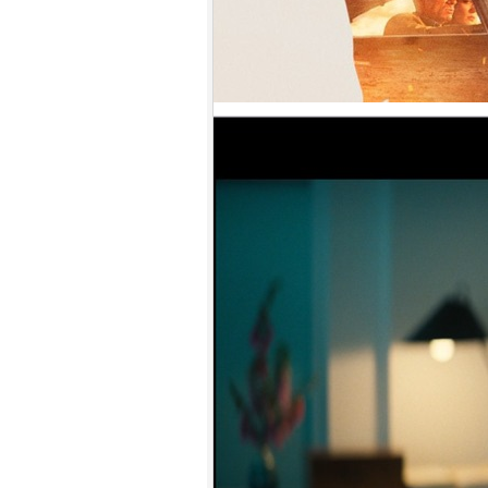
10.
【平裝版藍光】[英] 巨齒鯊2：
海溝深淵 (2023)〈台版〉
1.
【平裝版藍光】[英] 阿凡達：水
之道 (2022)〈台版〉