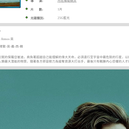
丹尼維勒納夫
導 演:
1片
片 數:
25G藍光
光碟類別:
P
Atmos 英
港繁-英-義-西-韓
天賦的保羅亞崔迪，肩負著超越自己能理解的偉大天命，必須遠行至宇宙中最危險的行星，以
人類最大潛能的物質，隨著各方邪惡勢力為搶奪資源大打出手，最後只有戰勝內心恐懼的人才