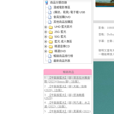
商品分類目錄
漫威電影專區
(雜誌，寫真) 電子檔 USB
會員加購DVD
其他商品加購區
UHD 藍光影片
3.
【平裝版藍光】[英] 曼達洛人與
影像：1080
25G 藍光
古古 (2026)
音軌：Dolby 
50G 藍光
字幕：台繁-
藍光 成人專區
精選音樂CD
聰明又富有
精選DVD
一種能釋放
暢銷商品排行榜
最新商品列表
暢銷商品
1 .
【平裝版藍光】[英] 哥吉拉大戰金
4.
【平裝版藍光】[英] 穿著PRADA
剛 (2021)(Atmos 版)〈台版〉
的惡魔 2 (2026)
2 .
【平裝版藍光】[英] 天能 / 信條
(2020)〈台版〉
3 .
【平裝版藍光】[英] 怒海戰艦
(2020)
4 .
【平裝版藍光】[英] 阿凡達：水之
道 (2022)〈台版〉
5 .
【平裝版藍光】[英] 黑寡婦 (2021)