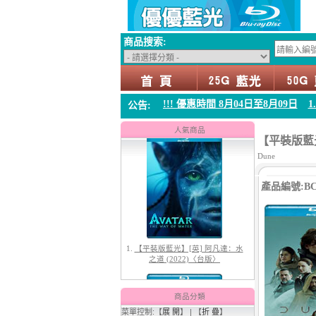
商品搜索:
1. 父親節感恩回饋!!! 優惠時間 8月04日至8月09日
1. 父親節感恩回饋!!!
公告:
1.
【平裝版藍光】[英] 阿凡達：水
之道 (2022)〈台版〉
人氣商品
【平裝版藍光】
Dune
產品編號:BC-
2.
【平裝版藍光】[英] 阿凡達3：火
與燼 (2025)(Atmos 版)〈台版〉
商品分類
菜單控制:【
展 開
】 | 【
折 疊
】