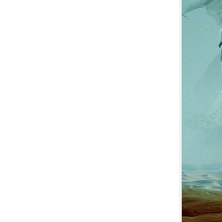
7.
【平裝版藍光】[英] 印第安納瓊
斯：命運輪盤 (2023)[正式版]
8.
【平裝版藍光】[英] 絕地營救 /
盟約 (2023)[正式版](Atmos 版)
9.
【平裝版藍光】[英] 坎達哈行動 /
坎大哈陷落 (2023) [正式版]