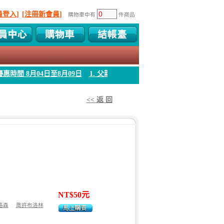
員登入]
[注冊新會員]
購物車中有
件商品
8月09日
1. 父親節感恩回饋!!! 優惠時間 8月04日至8月09日
1. 父親節感
<< 返 回
NT$50元
格森
喬許布洛林