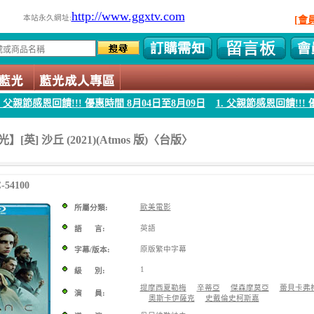
http://www.ggxtv.com
本站永久網址:
[會
 優惠時間 8月04日至8月09日
1. 父親節感恩回饋!!! 優惠時間 8月04日至
[英] 沙丘 (2021)(Atmos 版)〈台版〉
54100
歐美電影
所屬分類:
英語
語 言:
原版繁中字幕
字幕/版本:
1
級 別:
提摩西夏勒梅
辛蒂亞
傑森摩莫亞
蕾貝卡弗
演 員:
奧斯卡伊薩克
史戴倫史柯斯嘉