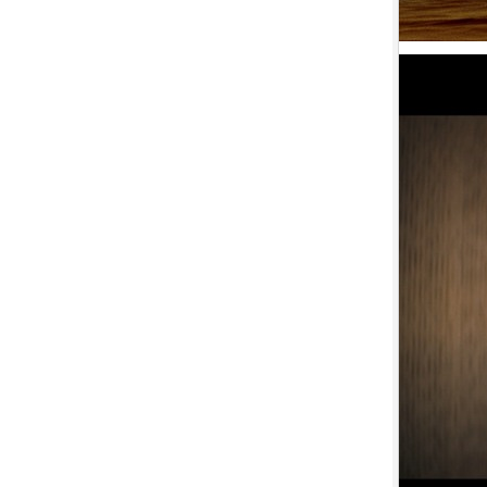
10.
【平裝版藍光】[英] 巨齒鯊2：
海溝深淵 (2023)〈台版〉
1.
【平裝版藍光】[英] 阿凡達：水
之道 (2022)〈台版〉