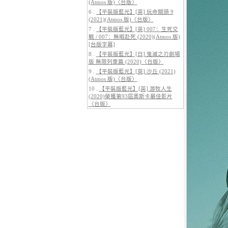
(Atmos 版)〈台版〉
6 .
【平裝版藍光】[英] 玩命關頭 9
(2021)(Atmos 版)〈台版〉
7 .
【平裝版藍光】[英] 007：生死交
5.
【平裝版藍光】[英] 巔峰獵殺
戰 / 007：無暇赴死 (2020)(Atmos 版)
(2026)
[台版字幕]
8 .
【平裝版藍光】[日] 鬼滅之刃劇場
版 無限列車篇 (2020)〈台版〉
9 .
【平裝版藍光】[英] 沙丘 (2021)
(Atmos 版)〈台版〉
10 .
【平裝版藍光】[英] 游牧人生
(2020)榮獲第93屆奧斯卡最佳影片
〈台版〉
6.
【平裝版藍光】[英] 玩命關頭 X /
玩命關頭 10 (2023)[台版字幕]